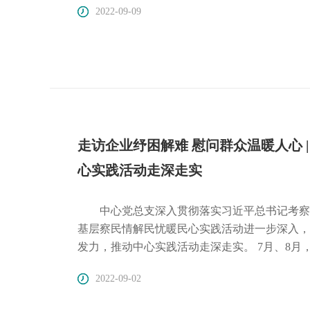
2022-09-09
代加强廉洁文化建设的重要意义。廉洁文化是关
制度体制、行为规范、社会风尚的总和，是党内
廉洁文化建设是贯彻落实习近平新时代中国特色
治生态。……
走访企业纾困解难 慰问群众温暖人心 
心实践活动走深走实
中心党总支深入贯彻落实习近平总书记考察
基层察民情解民忧暖民心实践活动进一步深入，
发力，推动中心实践活动走深走实。 7月、8
队主动上门，与企业开展沟通座谈。针对企业前
2022-09-02
门情况，与企业进行了分析交流，并提出解决思
肯定，表示中心党总支为进一步优化营商环境，