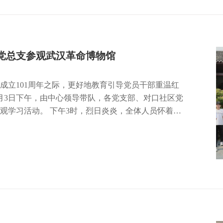
中心党总支参观武汉革命博物馆
成立101周年之际，更好地教育引导党员干部重温红
月3日下午，由中心领导带队，各党支部、对口社区党
日炎炎，全体人员怀着对
，在讲解员带领下，大家先后参观了农民运动讲习所
等展馆。通过博物馆里的一张张历史照片、一件件珍
难忘的峥嵘岁月，在追忆艰苦奋斗中感悟英勇无畏的
红色力量。……