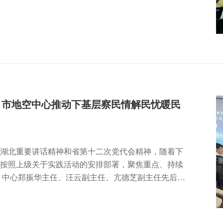
于廉洁从政用权、廉洁修身自律的思想道德观念及其
政治文化和社会主义先进文化的重要组成部分。加强
社会主义思想的必然要求，有利于形成风清气正的政
| 市地空中心推动下基层察民情解民忧暖民
湖北重要讲话精神和省第十二次党代会精神，随着下
按照上级关于实践活动的安排部署，聚焦重点、持续
月，中心郑振华主任、汪云副主任、亢德芝副主任先后带
期反馈的问题，将搜集整理的相关资料及咨询主管部
路和办理路径。对口企业对中心实践活动的工作给予
帮扶企业尽心尽力、尽职尽责。……