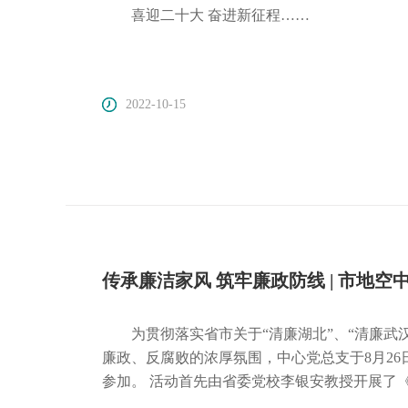
喜迎二十大 奋进新征程……
2022-10-15
传承廉洁家风 筑牢廉政防线 | 市地
为贯彻落实省市关于“清廉湖北”、“清廉武
廉政、反腐败的浓厚氛围，中心党总支于8月2
参加。 活动首先由省委党校李银安教授开展了
教授从“发展廉洁文化、建设廉洁政治”和“加强