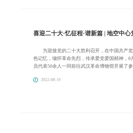
喜迎二十大·忆征程·谱新篇 | 地空
为迎接党的二十大胜利召开，在中国共产党
色记忆，缅怀革命先烈，传承爱党爱国精神，8
员代表50余人一同前往武汉革命博物馆开展了参观学习活动。 下午3时，烈
革命先烈的无限崇敬之情走进了武汉革命博物馆
2022-08-19
旧址纪念馆、中共五大会址纪念馆、毛泽东旧居
贵史料、一段段历史文字，使人仿佛回到了那段
革命精神，在追寻先烈的足迹中传承奋勇前进的